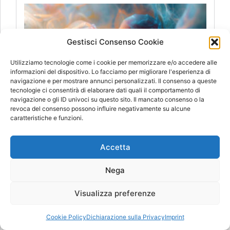
Gestisci Consenso Cookie
Utilizziamo tecnologie come i cookie per memorizzare e/o accedere alle
informazioni del dispositivo. Lo facciamo per migliorare l'esperienza di
navigazione e per mostrare annunci personalizzati. Il consenso a queste
tecnologie ci consentirà di elaborare dati quali il comportamento di
navigazione o gli ID univoci su questo sito. Il mancato consenso o la
Superare la ferita del rifiuto: un percorso di rinascita!
revoca del consenso possono influire negativamente su alcune
09/20/2024
caratteristiche e funzioni.
Guarire la ferita da rifiuto con i fiori di Bach
Accetta
09/17/2024
Nega
Assistenza
Visualizza preferenze
Cookie Policy
Dichiarazione sulla Privacy
Imprint