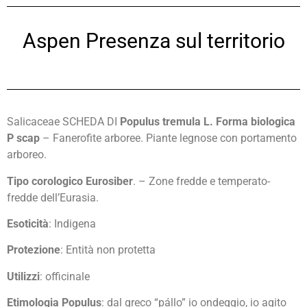
Aspen Presenza sul territorio
Salicaceae SCHEDA DI
Populus tremula
L. Forma biologica
P scap
– Fanerofite arboree. Piante legnose con portamento
arboreo.
Tipo corologico Eurosiber
. – Zone fredde e temperato-
fredde dell’Eurasia.
Esoticità
: Indigena
Protezione
: Entità non protetta
Utilizzi
: officinale
Etimologia Populus
: dal greco “pállo” io ondeggio, io agito